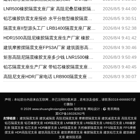
LNR500橡胶隔震支座厂家 高阻尼叠层橡胶隔震支座厂家 建设橡胶隔震支座多少钱
2026/8/5 9:44:00
铅芯橡胶防震支座报价 水平分散型橡胶隔震支座什么价格 建筑隔震支座LNRY源头工厂
2026/8/5 9:30:51
隔震支座II型源头工厂 LRB1400隔震支座厂家电话 建筑高阻尼支座什么价格
2026/8/4 9:52:38
HDR1500高阻尼橡胶隔震支座生产厂家 橡胶隔震减震支座源头工厂 建筑橡胶隔震支座减震生产厂家
2026/8/4 9:41:42
建筑摩擦摆隔震支座FPS3A厂家 建筑圆形高阻尼隔震支座厂家 LNR500天然橡胶隔震支座多少钱
2026/8/4 9:30:46
矩形高阻尼隔震橡胶支座多少钱 LNR1500橡胶隔震支座生产厂家 隔震支座(LRB型)
2026/8/3 9:50:49
铅芯隔震支座生产厂家 带铅芯橡胶隔震支座生产厂家 LNR600天然橡胶隔震支座什么价格
2026/8/3 9:40:45
高阻尼支座HDR厂家电话 LRB900隔震支座 建筑隔震摩擦摆支座厂家
2026/8/3 9:30:07
声明：本站部分内容来自互联网，并已注明转载来源，若有涉及侵权，请联系0318-6666807进
行删除！
© 2026 www.shuanglinxiangjiao.com 版权所有 网站设计：
青禾网络
冀ICP备16028262号
友情链接：
建筑隔震支座
建筑减隔震
高阻尼隔震支座
摩擦摆隔震支座
建筑减震支座
高阻尼支座
铅芯隔震支座
铅芯橡胶支座
HDR隔震支座
LNR橡胶支座
LRB隔震支座
LRB铅芯支座
LRB橡胶
支座
隔震支座
铅芯支座
HDR橡胶支座
LNR隔震支座
天然橡胶隔震支座
FPS隔震支座
FPS摩擦
摆支座
HDR高阻尼支座
建筑高阻尼支座
建筑摩擦摆支座
橡胶隔震支座
建筑铅芯支座
建筑橡胶
支座
建筑阻尼器