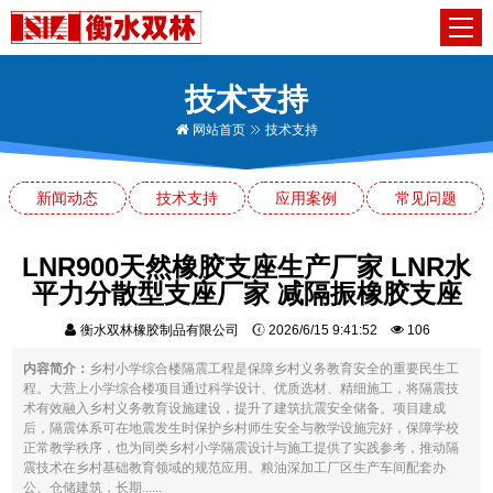
技术支持
网站首页
技术支持
新闻动态
技术支持
应用案例
常见问题
LNR900天然橡胶支座生产厂家 LNR水
平力分散型支座厂家 减隔振橡胶支座
衡水双林橡胶制品有限公司
2026/6/15 9:41:52
106
内容简介：
乡村小学综合楼隔震工程是保障乡村义务教育安全的重要民生工
程。大营上小学综合楼项目通过科学设计、优质选材、精细施工，将隔震技
术有效融入乡村义务教育设施建设，提升了建筑抗震安全储备。项目建成
后，隔震体系可在地震发生时保护乡村师生安全与教学设施完好，保障学校
正常教学秩序，也为同类乡村小学隔震设计与施工提供了实践参考，推动隔
震技术在乡村基础教育领域的规范应用。粮油深加工厂区生产车间配套办
公、仓储建筑，长期......