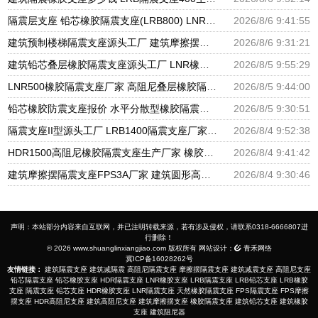
隔震层支座 铅芯橡胶隔震支座(LRB800) LNR天然橡胶支座多少钱
2026/8/6 9:41:55
建筑预制楼梯隔震支座源头工厂 建筑摩擦摆式隔震支座源头工厂 隔震高阻尼橡胶支座生产厂家
2026/8/6 9:31:21
建筑铅芯叠层橡胶隔震支座源头工厂 LNR橡胶隔震支座D800生产厂家 LRB铅芯支座企业
2026/8/5 9:55:29
LNR500橡胶隔震支座厂家 高阻尼叠层橡胶隔震支座厂家 建设橡胶隔震支座多少钱
2026/8/5 9:44:00
铅芯橡胶防震支座报价 水平分散型橡胶隔震支座什么价格 建筑隔震支座LNRY源头工厂
2026/8/5 9:30:51
隔震支座II型源头工厂 LRB1400隔震支座厂家电话 建筑高阻尼支座什么价格
2026/8/4 9:52:38
HDR1500高阻尼橡胶隔震支座生产厂家 橡胶隔震减震支座源头工厂 建筑橡胶隔震支座减震生产厂家
2026/8/4 9:41:42
建筑摩擦摆隔震支座FPS3A厂家 建筑圆形高阻尼隔震支座厂家 LNR500天然橡胶隔震支座多少钱
2026/8/4 9:30:46
声明：本站部分内容来自互联网，并已注明转载来源，若有涉及侵权，请联系0318-6666807进
行删除！
© 2026 www.shuanglinxiangjiao.com 版权所有 网站设计：
青禾网络
冀ICP备16028262号
友情链接：
建筑隔震支座
建筑减隔震
高阻尼隔震支座
摩擦摆隔震支座
建筑减震支座
高阻尼支座
铅芯隔震支座
铅芯橡胶支座
HDR隔震支座
LNR橡胶支座
LRB隔震支座
LRB铅芯支座
LRB橡胶
支座
隔震支座
铅芯支座
HDR橡胶支座
LNR隔震支座
天然橡胶隔震支座
FPS隔震支座
FPS摩擦
摆支座
HDR高阻尼支座
建筑高阻尼支座
建筑摩擦摆支座
橡胶隔震支座
建筑铅芯支座
建筑橡胶
支座
建筑阻尼器