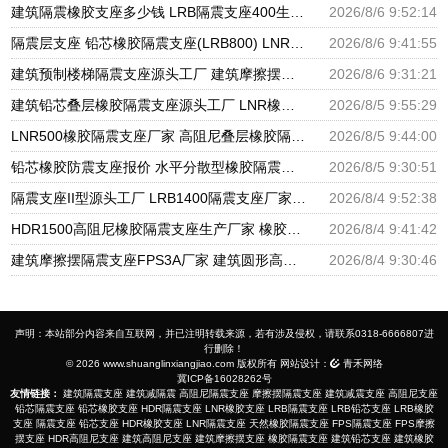
建筑隔震橡胶支座多少钱 LRB隔震支座400生产厂家 建筑组合隔震支座生产厂家
2026/8/6 9:52:14
隔震层支座 铅芯橡胶隔震支座(LRB800) LNR天然橡胶支座多少钱
2026/8/6 9:41:55
建筑预制楼梯隔震支座源头工厂 建筑摩擦摆式隔震支座源头工厂 隔震高阻尼橡胶支座生产厂家
2026/8/6 9:31:21
建筑铅芯叠层橡胶隔震支座源头工厂 LNR橡胶隔震支座D800生产厂家 LRB铅芯支座企业
2026/8/5 9:55:29
LNR500橡胶隔震支座厂家 高阻尼叠层橡胶隔震支座厂家 建设橡胶隔震支座多少钱
2026/8/5 9:44:00
铅芯橡胶防震支座报价 水平分散型橡胶隔震支座什么价格 建筑隔震支座LNRY源头工厂
2026/8/5 9:30:51
隔震支座II型源头工厂 LRB1400隔震支座厂家电话 建筑高阻尼支座什么价格
2026/8/4 9:52:38
HDR1500高阻尼橡胶隔震支座生产厂家 橡胶隔震减震支座源头工厂 建筑橡胶隔震支座减震生产厂家
2026/8/4 9:41:42
建筑摩擦摆隔震支座FPS3A厂家 建筑圆形高阻尼隔震支座厂家 LNR500天然橡胶隔震支座多少钱
2026/8/4 9:30:46
声明：本站部分内容来自互联网，并已注明转载来源，若有涉及侵权，请联系0318-6666807进
行删除！
© 2026 www.shuanglinxiangjiao.com 版权所有 网站设计：
青禾网络
冀ICP备16028262号
友情链接：
建筑隔震支座
建筑减隔震
高阻尼隔震支座
摩擦摆隔震支座
建筑减震支座
高阻尼支座
铅芯隔震支座
铅芯橡胶支座
HDR隔震支座
LNR橡胶支座
LRB隔震支座
LRB铅芯支座
LRB橡胶
支座
隔震支座
铅芯支座
HDR橡胶支座
LNR隔震支座
天然橡胶隔震支座
FPS隔震支座
FPS摩擦
摆支座
HDR高阻尼支座
建筑高阻尼支座
建筑摩擦摆支座
橡胶隔震支座
建筑铅芯支座
建筑橡胶