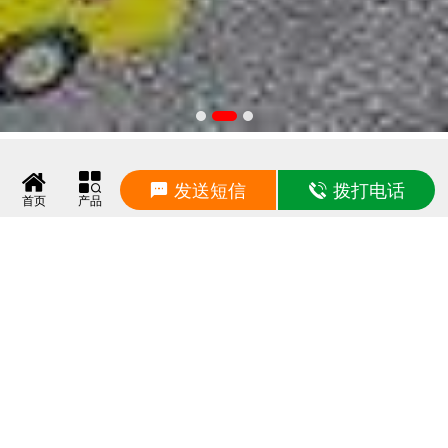
衡水双林·
产品展示
发送短信
拨打电话
首页
产品
提供适配不同场景的减隔震产品，满足多样化的减隔震配
套方案使用
LNR支座
LRB支座
HDR支座
FPS支座
建筑减震