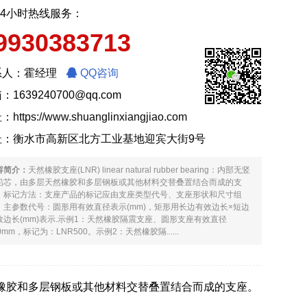
24小时热线服务：
9930383713
系人：霍经理
QQ咨询
：1639240700@qq.com
址：
https://www.shuanglinxiangjiao.com
址：衡水市高新区北方工业基地迎宾大街9号
容简介：
天然橡胶支座(LNR) linear natural rubber bearing：内部无竖
铅芯，由多层天然橡胶和多层钢板或其他材料交替叠置结合而成的支
。标记方法：支座产品的标记应由支座类型代号、支座形状和尺寸组
。主参数代号：圆形用有效直径表示(mm)，矩形用长边有效边长×短边
效边长(mm)表示.示例1：天然橡胶隔震支座、圆形支座有效直径
0mm，标记为：LNR500。示例2：天然橡胶隔......
铅芯，由多层天然橡胶和多层钢板或其他材料交替叠置结合而成的支座。