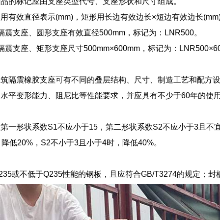
产品的标记应由支座类型代号、支座形状和尺寸组成。
用有效直径表示(mm)，矩形用长边有效边长×短边有效边长(mm)
隔震支座、圆形支座有效直径500mm，标记为：LNR500。
震支座、矩形支座尺寸500mm×600mm，标记为：LNR500×6
建筑隔震橡胶支座可有不同的叠层结构、尺寸、制造工艺和配方
水平变形能力、阻尼比等性能要求，并应具有不少于60年的使
第一形状系数S1不应小于15，第二形状系数S2不应小于3且不宜
降低20%，S2不小于3且小于4时，降低40%。
35或不低于Q235性能的钢板，且应符合GB/T3274的规定；封板