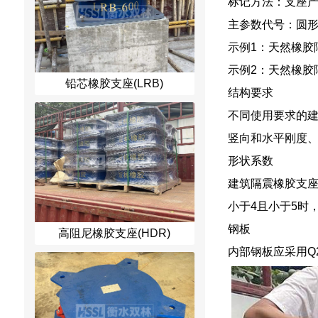
标记方法：支座
主参数代号：圆形
示例1：天然橡胶
示例2：天然橡胶隔
铅芯橡胶支座(LRB)
结构要求
不同使用要求的
竖向和水平刚度、
形状系数
建筑隔震橡胶支座
小于4且小于5时，
钢板
高阻尼橡胶支座(HDR)
内部钢板应采用Q2