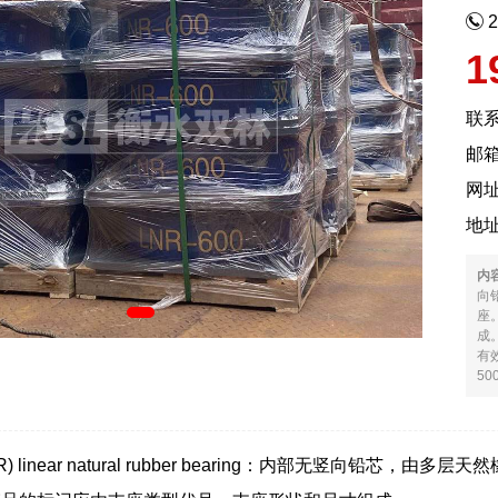
1
联
邮箱
网
地
内
向
座
成
有
50
) linear natural rubber bearing：内部无竖向