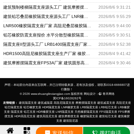
建筑预制楼梯隔震支座源头工厂 建筑摩擦摆式隔震支座源头工厂 隔震高阻尼橡胶支座生产厂家
2026/8/6 9:31:21
建筑铅芯叠层橡胶隔震支座源头工厂 LNR橡胶隔震支座D800生产厂家 LRB铅芯支座企业
2026/8/5 9:55:29
LNR500橡胶隔震支座厂家 高阻尼叠层橡胶隔震支座厂家 建设橡胶隔震支座多少钱
2026/8/5 9:44:00
铅芯橡胶防震支座报价 水平分散型橡胶隔震支座什么价格 建筑隔震支座LNRY源头工厂
2026/8/5 9:30:51
隔震支座II型源头工厂 LRB1400隔震支座厂家电话 建筑高阻尼支座什么价格
2026/8/4 9:52:38
HDR1500高阻尼橡胶隔震支座生产厂家 橡胶隔震减震支座源头工厂 建筑橡胶隔震支座减震生产厂家
2026/8/4 9:41:42
建筑摩擦摆隔震支座FPS3A厂家 建筑圆形高阻尼隔震支座厂家 LNR500天然橡胶隔震支座多少钱
2026/8/4 9:30:46
声明：本站部分内容来自互联网，并已注明转载来源，若有涉及侵权，请联系0318-6666807进
行删除！
© 2026 www.shuanglinxiangjiao.com 版权所有 网站设计：
青禾网络
冀ICP备16028262号
友情链接：
建筑隔震支座
建筑减隔震
高阻尼隔震支座
摩擦摆隔震支座
建筑减震支座
高阻尼支座
铅芯隔震支座
铅芯橡胶支座
HDR隔震支座
LNR橡胶支座
LRB隔震支座
LRB铅芯支座
LRB橡胶
支座
隔震支座
铅芯支座
HDR橡胶支座
LNR隔震支座
天然橡胶隔震支座
FPS隔震支座
FPS摩擦
摆支座
HDR高阻尼支座
建筑高阻尼支座
建筑摩擦摆支座
橡胶隔震支座
建筑铅芯支座
建筑橡胶
支座
建筑阻尼器
发送短信
拨打电话