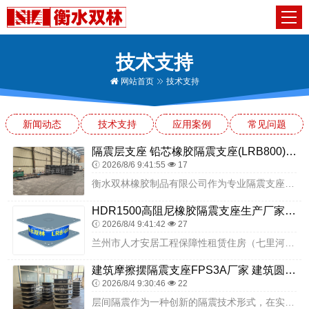
技术支持
网站首页
技术支持
新闻动态
技术支持
应用案例
常见问题
隔震层支座 铅芯橡胶隔震支座(LRB800) LNR天然橡胶支座多少钱
2026/8/6 9:41:55
17
衡水双林橡胶制品有限公司作为专业隔震支座生产企业，产品适配高烈度极端气候地区中学、教学楼、宿舍楼、综合楼、教育建筑等场景，产品体系完善、性能稳定、承载力强、耐极...
HDR1500高阻尼橡胶隔震支座生产厂家 橡胶隔震减震支座源头工厂 建筑橡胶隔震支座减震生产厂家
2026/8/4 9:41:42
27
兰州市人才安居工程保障性租赁住房（七里河区工林路段）项目，是兰州市完善人才住房保障体系、吸引留住各类人才、解决新市民及青年人住房困难的重点民生工程。项目位于兰州...
建筑摩擦摆隔震支座FPS3A厂家 建筑圆形高阻尼隔震支座厂家 LNR500天然橡胶隔震支座多少钱
2026/8/4 9:30:46
22
层间隔震作为一种创新的隔震技术形式，在实际工程中展现出良好的应用效果。该技术通过在建筑中间层设置隔震系统，既起到结构转换层的作用，又为设备管道的布置提供了便利条...