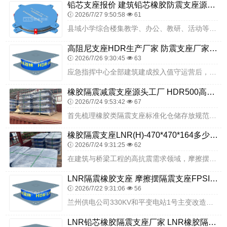
铅芯支座报价 建筑铅芯橡胶防震支座源头工厂 水平分散型橡胶隔震支座什么价格
2026/7/27 9:50:58
61
县域小学综合楼集教学、办公、教研、活动等功能于一体，是县域基础教育的核心载体，人员密集、使用周期长、功能复合，抗震安全直接关系到师生日常学习生活安全与校园稳定运...
高阻尼支座HDR生产厂家 防震支座厂家电话 LRB400铅芯隔震支座
2026/7/26 9:30:45
63
应急指挥中心全部建筑建成投入值守运营后，将全天候承接区域各类突发灾害监测、救援指令下发、跨部门应急会商、应急物资存储调配等核心工作，多层指挥主楼内部摆放大型指挥...
橡胶隔震减震支座源头工厂 HDR500高阻尼橡胶支座厂家电话 建筑铅芯防震支座装置源头工厂
2026/7/24 9:53:42
67
首先梳理橡胶类隔震支座标准化仓储存放规范，产品完成生产检验合格之后，正式出库发货之前，需要在专业仓储区域完成规整存放。第一，存放场地环境要求，仓储库房需要保持地...
橡胶隔震支座LNR(H)-470*470*164多少钱一个 楼梯隔震支座 橡胶减隔震支座
2026/7/24 9:31:25
62
在建筑与桥梁工程的高抗震需求领域，摩擦摆隔震支座凭借其独特的工作原理与可靠的隔震性能，成为众多超大型工程的重要选择。其中，FPSII-7000-300-3.48...
LNR隔震橡胶支座 摩擦摆隔震支座FPSII-6000-350-3.81 高阻尼橡胶隔震支座什么价格
2026/7/22 9:31:06
56
兰州供电公司330KV和平变电站1号主变改造项目，是夯实兰州东部电网结构、提升区域供电保障能力、保障电网安全稳定运行的重点电力民生工程。项目位于兰州市榆中县，针...
LNR铅芯橡胶隔震支座厂家 LNR橡胶隔震支座700 支座HDR(I)-D345X167-G1.0