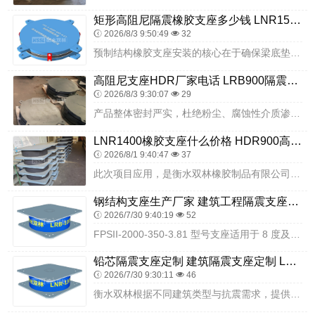
矩形高阻尼隔震橡胶支座多少钱 LNR1500橡胶隔震支座生产厂家 隔震支座(LRB型)
2026/8/3 9:50:49
32
预制结构橡胶支座安装的核心在于确保梁底垫石顶面平整度、支座下承面的完全密贴。必须杜绝局部悬空、偏压及受力不均等现象，保证荷载有效传递。幼儿园建筑作为学前教育核心...
高阻尼支座HDR厂家电话 LRB900隔震支座 建筑隔震摩擦摆支座厂家
2026/8/3 9:30:07
29
产品整体密封严实，杜绝粉尘、腐蚀性介质渗入内部结构，力学性能长期稳定。厂家可根据回填层厚度、废渣类型、地基承载力参数，定制一体化隔震选型方案，减少地基加固投入，...
LNR1400橡胶支座什么价格 HDR900高阻尼橡胶隔震支座多少钱 建筑天然胶橡胶隔震支座
2026/8/1 9:40:47
37
此次项目应用，是衡水双林橡胶制品有限公司隔震支座在新疆地区大型校园建设领域的规模化成功实践。衡水双林深耕隔震支座领域，贴合校园各类建筑的隔震需求，提供适配的产品...
钢结构支座生产厂家 建筑工程隔震支座多少钱 LRB400铅芯橡胶隔震支座多少钱
2026/7/30 9:40:19
52
FPSII-2000-350-3.81 型号支座适用于 8 度及以上地震区的各类中型建筑与公路、市政桥梁工程，尤其适用于需要大位移隔震的结构。在建筑领域，可应用...
铅芯隔震支座定制 建筑隔震支座定制 LNR800隔震支座多少钱
2026/7/30 9:30:11
46
衡水双林根据不同建筑类型与抗震需求，提供专业的建筑减震解决方案，包括产品选型、技术咨询、安装指导等服务。该型号支座具备 6000kN 的基准竖向承载力，能够满足...