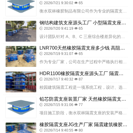
2026/7/21 9:30:02
65
衡水双林橡胶制品有限公司作为专业的隔震支座生产厂家，具备 FPSII-2000-350-3.81 型号支座的生产能力，可根据客户需求提供定制化生产服务。公司拥有...
钢结构建筑支座源头工厂 小型隔震支座厂家 建筑橡胶隔震支座LRB500
2026/7/20 9:41:19
65
设计团队针对 A、B、C 三座综合楼差异化的建筑特征与功能定位，结合衡水双林隔震支座的产品参数，为每一栋建筑制定独立的精细化隔震设计方案。针对以常规教室、办公区...
LNR700天然橡胶隔震支座多少钱 高阻尼减震橡胶支座什么价格 建筑铅芯橡胶隔震支座装置厂家
2026/7/19 9:31:07
65
作为专业厂家，公司在生产过程中严格执行相关工艺要求，从原材料采购到成品出厂，建立了完善的质量控制体系。金属构件采用高强度钢材，经过数控加工设备精准加工，关键部位...
HDR1100橡胶隔震支座源头工厂 隔震高阻尼支座厂家电话 LRB300铅芯橡胶隔震支座什么价格
2026/7/17 9:40:32
87
校园建筑隔震工程是一项系统工程，设计、选材、施工、维护各环节紧密相连。灵武市英才高级中学项目通过科学设计、优质选材、精细施工，将隔震技术成功应用于教学综合楼、教...
铅芯防震支座装置厂家 天然橡胶隔震支座厂家 建筑Y4Q铅芯橡胶隔震支座源头工厂
2026/7/15 9:31:06
77
项目施工阶段，衡水双林隔震支座的安装严格遵循高层公共建筑施工规范、隔震专项方案及超精密工程质量标准执行。施工准备阶段，技术团队结合投资大厦高层结构图纸、柱网布局...
橡胶隔震支座JG生产厂家 隔震建筑橡胶隔震支座多少钱 LNR900天然橡胶支座什么价格
2026/7/14 9:40:55
80