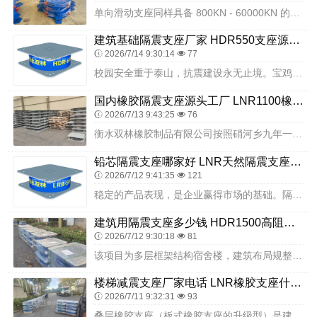
单向滑动支座同样具备 800KN - 60000KN 的竖向承载力，转角能力与双向滑动支座一致，为≥0.02rad 。但在位移能力上，它主要负责单向的位移调节，...
建筑基础隔震支座厂家 HDR550支座源头工厂 LRB500铅芯隔震支座厂家
2026/7/14 9:30:14
77
校园安全重于泰山，抗震建设永无止境。宝鸡方塘高级中学二期项目通过选用衡水双林橡胶制品有限公司的隔震支座，高标准完成校园抗震安全升级，为当地校园建筑隔震技术应用提...
国内橡胶隔震支座源头工厂 LNR1100橡胶隔震支座源头工厂 LNR橡胶隔震支座800(II型)
2026/7/13 9:43:25
76
衡水双林橡胶制品有限公司按照硝河乡九年一贯制学校中学部宿舍楼整体施工进度规划，分批次将铅芯橡胶隔震支座配送至乡镇学校项目施工现场，每一批次送达现场的支座产品均附...
铅芯隔震支座哪家好 LNR天然隔震支座多少钱 摩擦摆隔震支座FPS-Ⅱ-8000-200生产厂家
2026/7/12 9:41:35
121
稳定的产品表现，是企业赢得市场的基础。隔震支座用于建筑抗震，产品性能必须可靠、consistent。衡水双林从原材料把控到生产过程控制，再到成品检验，每一步都围...
建筑用隔震支座多少钱 HDR1500高阻尼橡胶隔震支座 LNR1000橡胶支座多少钱
2026/7/12 9:30:18
81
该项目为多层框架结构宿舍楼，建筑布局规整、户型简洁，涵盖多间学生宿舍、公共洗漱区、卫生间、管理室及附属配套设施，竖向荷载分布均匀，场地经详细地质勘察与专项处理后...
楼梯减震支座厂家电话 LNR橡胶支座什么价格 橡胶铅芯隔震支座源头工厂
2026/7/11 9:32:31
93
叠层橡胶支座（板式橡胶支座的升级型）是建筑结构抗震的新兴关键技术，其优势在于：三向约束下抗压弹性模量达 5×10?KG/cm2（约 500MPa），较无约束状态...