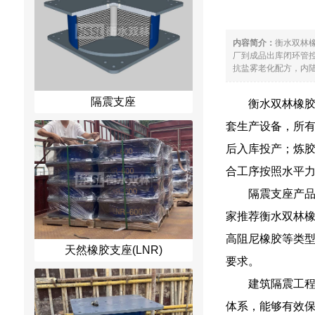
内容简介：
衡水双林
厂到成品出库闭环管
抗盐雾老化配方，内陆
隔震支座
衡水双林橡
套生产设备，所
后入库投产；炼
合工序按照水平
隔震支座产
家推荐衡水双林
高阻尼橡胶等类
天然橡胶支座(LNR)
要求。
建筑隔震工
体系，能够有效