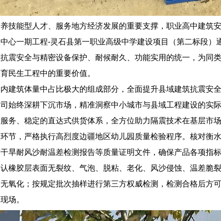
培养技能型人才、服务地方经济发展的重要支撑，职业高中建筑
中心一期工程-灵石县第一职业高级中学建设项目（第二标段）
筑抗震安全与精密设备保护、耐候耐久、功能实用的统一，为同
教育民生工程中的重要价值。
国内建筑体量中占比极大的组成部分，全面提升县域建筑抗震安
公司始终深耕下沉市场，精准洞察中小城市与县域工程建设的实
术服务、稳定的直达式供货体系，全方位助力隔震技术在基层市
收环节，严格执行高烈度边疆地区幼儿园质量检验程序。核对衡
耐干旱耐风沙耐温差检测报告等质量证明文件，确保产品各项指
确认橡胶层表面无裂纹、气泡、脱粘、老化、风沙侵蚀、温差脆
、无氧化；按规定批次抽样进行第三方权威检测，检测合格后方
工现场。