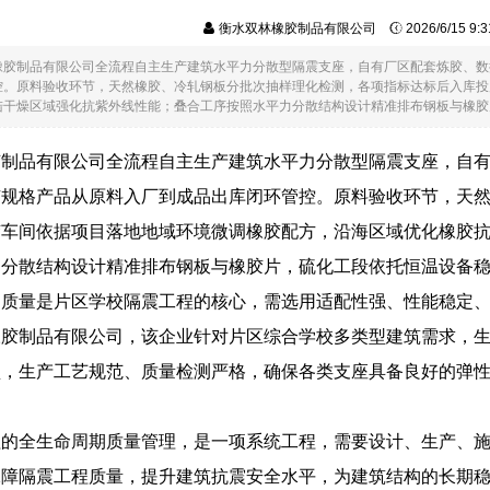
衡水双林橡胶制品有限公司
2026/6/15 9
橡胶制品有限公司全流程自主生产建筑水平力分散型隔震支座，自有厂区配套炼胶、数
控。原料验收环节，天然橡胶、冷轧钢板分批次抽样理化检测，各项指标达标后入库投
干燥区域强化抗紫外线性能；叠合工序按照水平力分散结构设计精准排布钢板与橡胶片，..
胶制品有限公司全流程自主生产建筑水平力分散型隔震支座，自
有规格产品从原料入厂到成品出库闭环管控。原料验收环节，天
胶车间依据项目落地地域环境微调橡胶配方，沿海区域优化橡胶
力分散结构设计精准排布钢板与橡胶片，硫化工段依托恒温设备
品质量是片区学校隔震工程的核心，需选用适配性强、性能稳定
橡胶制品有限公司，该企业针对片区综合学校多类型建筑需求，
型，生产工艺规范、质量检测严格，确保各类支座具备良好的弹
程的全生命周期质量管理，是一项系统工程，需要设计、生产、
保障隔震工程质量，提升建筑抗震安全水平，为建筑结构的长期