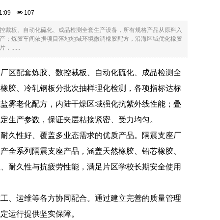
:31:09
107
控裁板、自动化硫化、成品检测全套生产设备，所有规格产品从原料入
产；炼胶车间依据项目落地地域环境微调橡胶配方，沿海区域优化橡胶
....
有厂区配套炼胶、数控裁板、自动化硫化、成品检测全
然橡胶、冷轧钢板分批次抽样理化检测，各项指标达标
抗盐雾老化配方，内陆干燥区域强化抗紫外线性能；叠
稳定生产参数，保证夹层粘接紧密、受力均匀。
、耐久性好、覆盖多业态需求的优质产品。隔震支座厂
生产全系列隔震支座产品，涵盖天然橡胶、铅芯橡胶、
性、耐久性与抗疲劳性能，满足片区学校长期安全使用
施工、运维等各方协同配合。通过建立完善的质量管理
稳定运行提供坚实保障。