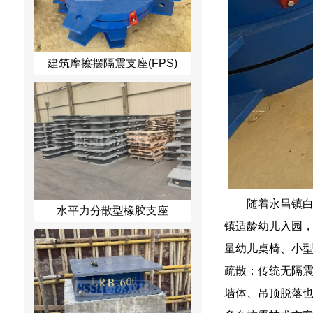
建筑摩擦摆隔震支座(FPS)
随着永昌镇
水平力分散型橡胶支座
镇适龄幼儿入园
量幼儿桌椅、小
疏散；传统无隔
墙体、吊顶脱落