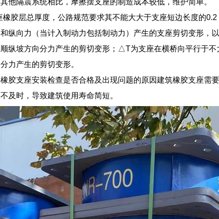
与其他隔震系统相比，摩擦摆支座的制造成本较低，维护简单。
座橡胶层总厚度，公路规范要求其不能大大于支座短边长度的0.
和纵向力（当计入制动力包括制动力）产生的支座剪切变形，以
顺纵坡方向分力产生的剪切变形；△T为支座在横桥向平行于不
向分力产生的剪切变形。
解橡胶支座安装检查是否合格及出现问题的原因建筑橡胶支座需
护不及时，导致建筑使用寿命简短。