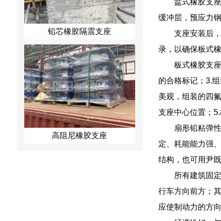
盆式橡胶支
缓冲层，预应力钢
铅芯橡胶隔震支座
支座安装后
录，以确保板式
板式橡胶支座
的合格标记；3.
美观，组装的四
支座中心位置；5
扇形铅粘弹
高阻尼橡胶支座
定、耗能能力强
结构，也可用尹
所有建筑固
行车方向前方；
应使制动力的方