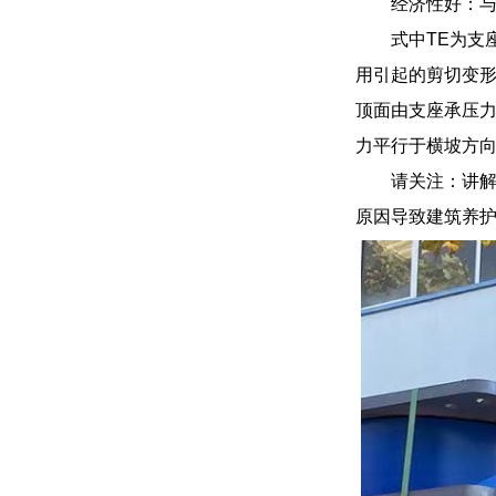
经济性好：
式中TE为支
用引起的剪切变形
顶面由支座承压力
力平行于横坡方
请关注：讲
原因导致建筑养