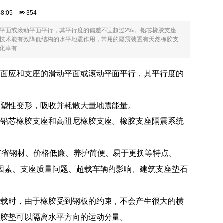
:48:05
354
平面或滚动平面平行，其平行度的偏差不宜超过2‰。铅芯橡胶支座
震技术能有效降低结构的水平地震作用，常用的隔震装置有天然橡胶支
.....
平面应和支座的滑动平面或滚动平面平行，其平行度的
生塑性变形，吸收并耗散大量地震能量。
、铅芯橡胶支座和高阻尼橡胶支座。橡胶支座隔震系统
、节省钢材、价格低廉、养护简便、易于更换等特点。
工因素、支座质量问题、超载车辆的影响、建筑支座垫石
荷载时，由于橡胶受到钢板的约束，不会产生很大的横
橡胶垫可以隔离水平方向的运动分量。