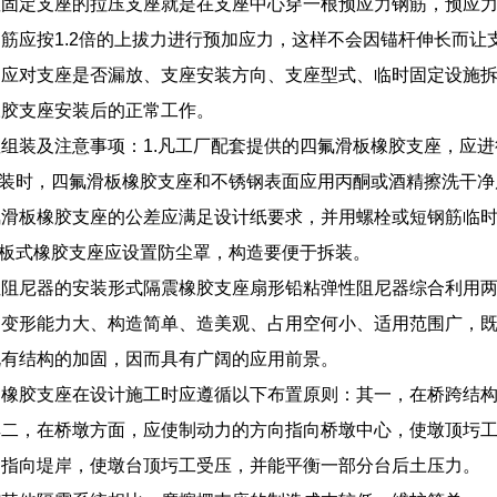
座固定支座的拉压支座就是在支座中心穿一根预应力钢筋，预应
筋应按1.2倍的上拔力进行预加应力，这样不会因锚杆伸长而让
，应对支座是否漏放、支座安装方向、支座型式、临时固定设施
橡胶支座安装后的正常工作。
组装及注意事项：1.凡工厂配套提供的四氟滑板橡胶支座，应进
组装时，四氟滑板橡胶支座和不锈钢表面应用丙酮或酒精擦洗干净后，
氟滑板橡胶支座的公差应满足设计纸要求，并用螺栓或短钢筋临
.板式橡胶支座应设置防尘罩，构造要便于拆装。
性阻尼器的安装形式隔震橡胶支座扇形铅粘弹性阻尼器综合利用
、变形能力大、构造简单、造美观、占用空何小、适用范围广，
既有结构的加固，因而具有广阔的应用前景。
定橡胶支座在设计施工时应遵循以下布置原则：其一，在桥跨结
其二，在桥墩方面，应使制动力的方向指向桥墩中心，使墩顶圬
向指向堤岸，使墩台顶圬工受压，并能平衡一部分台后土压力。