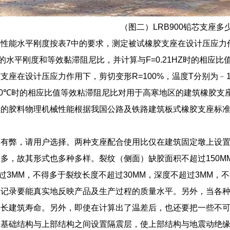
（图二）LRB900铅芯支座多
性能水平刚度按表7中的要求，测定被试橡胶支座在设计压应力作用下
0.2时的水平刚度和等效黏滞阻尼比，并计算与F=0.21HZ时的
支座在设计压应力作用下，剪切变形R=100%，温度T分别为﹣1
20℃时的相应比值等效粘滞阻尼比对用于高寒地区的建筑橡胶支
座的胶料物理机械性能根据我国公路及铁路建筑板式橡胶支座标
利有弊，请用户选择。两种支座配合使用比仅在建筑固定墩上设
多，故其形式也多种多样。裂纹（侧面）缺胶面积不超过150M
超过3MM，不得多于裂纹长度不超过30MM，深度不超过3MM
测记录要能真实地反映产品及生产过程的质量水平。另外，当各
延长建筑寿命。另外，即使在计算出了温差后，也还要把一些不
在基础结构与上部结构之间设置隔震层，使上部结构与地震动绝