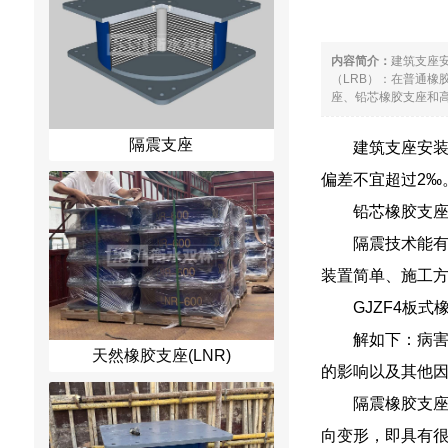
内容简介：
建筑支座
（LRB）：在普通
座、铅芯橡胶支座和高
隔震支座
建筑支座安
偏差不宜超过2‰
铅芯橡胶支座
隔震技术能
装置简单、施工
GJZF4板
解如下：病害
天然橡胶支座(LNR)
的影响以及其他
隔震橡胶支
向变形，即具有