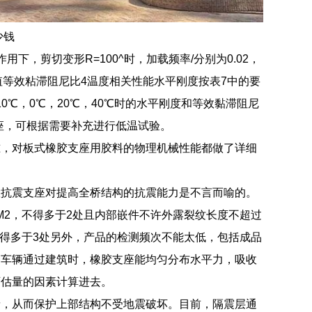
少钱
，剪切变形R=100^时，加载频率/分别为0.02，
相应比值等效粘滞阻尼比4温度相关性能水平刚度按表7中的要
0℃，0℃，20℃，40℃时的水平刚度和等效黏滞阻尼
座，可根据需要补充进行低温试验。
准，对板式橡胶支座用胶料的物理机械性能都做了详细
置抗震支座对提高全桥结构的抗震能力是不言而喻的。
M2，不得多于2处且内部嵌件不许外露裂纹长度不超过
，不得多于3处另外，产品的检测频次不能太低，包括成品
种车辆通过建筑时，橡胶支座能均匀分布水平力，吸收
可估量的因素计算进去。
缘，从而保护上部结构不受地震破坏。目前，隔震层通