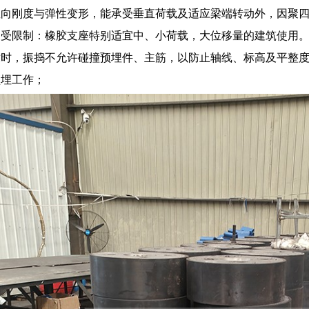
竖向刚度与弹性变形，能承受垂直荷载及适应梁端转动外，因聚
不受限制：橡胶支座特别适宜中、小荷载，大位移量的建筑使用
墩时，振捣不允许碰撞预埋件、主筋，以防止轴线、标高及平整
预埋工作；