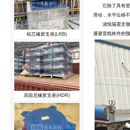
它除了具有
滑动，水平位移
浇筑隔震支
通避雷线铁件的
铅芯橡胶支座(LRB)
高阻尼橡胶支座(HDR)