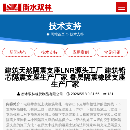
技术支持
网站首页
技术支持
新闻动态
技术支持
应用案例
常见问题
建筑天然隔震支座LNR源头工厂 建筑铅
芯隔震支座生产厂家 叠层隔震橡胶支座
生产厂家
衡水双林橡胶制品有限公司
2026/5/18 9:31:55
131
内容简介：
电梯井底板上铁钢筋绑扎→标识出下支墩和预埋件的位臵线→下
支墩钢筋绑扎→拦施工缝→浇筑底板混凝土→养护→下预埋板施工→支设下
支墩模板→对下预埋板抄测→浇筑下支墩混凝土→橡胶隔震支座安装→橡胶
隔震支座验收→橡胶隔震支座的成品保护→上部结构施工→竖向变形观测隔
震支座的施工方法：在原文中提到的混凝土浇筑法和灌浆料填充法是隔震支