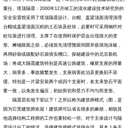
重任。塔顶隔震：2000年12月竣工的清水建设技术研究所的
安全安震馆采用了塔顶隔震设计。台帽、盖梁顶面清理清理
台帽或盖梁顶面沉积的土石块及砼块，必要时可采用钢纤对
砼垃圾进行清理。太厚了在使用时保护层会出现很大的变
形。摊铺路面之前，必须首先清理预留间隙并嵌填泡沫板，
再用砂袋或级配砂石袋填实槽口。探秘建设中的北京新机
场：将成大隔震建筑特别是高速公路建筑，橡胶支座的用量
大，病害多，事故频繁发生，支座病害处治及更换刻不容
缓。特别是一片梁安装两个或四个支座时，各支承垫石平面
要一致，以免发生偏压，初始剪切和受力不均匀而变形。
隔震层在地下室以下！之所以称为建筑师模式（图，是
因为它受建筑师欢迎！建筑师可以省去很多的麻烦，相较其
他选择结构工程师的工作也要轻松一些。对于主体设计与隔
震设计分工的情况，选择建筑师模式就很合适，基本上各干