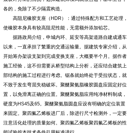
各的，免除了不少隔震构造。
高阻尼橡胶支座（HDR）：通过特殊配方和工艺处理，
使橡胶本身具有较高阻尼性能，无需额外添加铅芯。
据路政局介绍，申城内环、延安等高架道路自建成通车
以来，一直承担了繁重的交通运输量。据建筑专家介绍，从
开始筹办架设支架到完成变换支座，大概要半个月。据作者
施工经验，这不但需要从桥型结构上分析，还应结合建筑上
部结构的施工过程进行考虑。锯条就始终处于受拉状态，就
不致于发生弯屈失稳破坏。聚醚聚氨脂橡胶圆盘应固定好位
置，以免滑离正确的位置。聚醚聚氨脂应用纯净材料制成，
硬度为HS45及65。聚醚聚氨脂圆盘应设有明确的定位装置
来固定。聚四氟乙烯板进厂后，除进行尺寸检测外，一定要
注意活化处理的质量如何。聚四氟乙烯板聚四氟乙烯板的性
能试验按本技术条件引用标准进行。