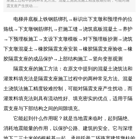
座施工过程中的两种常见方法。混凝土浇筑法施工精度较难控制，可能对隔
震支座产生扰动......
电梯井底板上铁钢筋绑扎→标识出下支墩和预埋件的位
臵线→下支墩钢筋绑扎→拦施工缝→浇筑底板混凝土→养护
→下预埋板施工→支设下支墩模板→对下预埋板抄测→浇筑
下支墩混凝土→橡胶隔震支座安装→橡胶隔震支座验收→橡
胶隔震支座的成品保护→上部结构施工→竖向变形观测
隔震支座的施工方法：在原文中提到的混凝土浇筑法和
灌浆料填充法是隔震支座施工过程中的两种常见方法。混凝
土浇筑法施工精度较难控制，可能对隔震支座产生扰动，而
灌浆料填充法则具有流动性好、填充密实的优点，适用于隔
震支座与下部结构之间的间隙填充。
它能起到什么作用呢？就是当地震来临时，起到隔绝、
消耗地震能量的作用，以保护公路、建筑的安全。它与深埋
地下二三十米的6根桩基一起，承担托举二环路宽建筑墩柱的