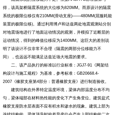
得，该高架桥隔震系统的大位移为820MM。而原设计的隔震
系统的极限位移仅有210MM(滑动支座)——480MM(屈服耗能
装置的极限位移)。通过利用博卢和达兹两处地震观测站分别
对地震场地进行了地面运动情况的观测，并模拟了近断层的
运动情况，得到的峰值位移应为1400MM。这巨大的差别说
明了该设计不仅非常不合理（隔震的两部分位移能力不
同），也远远不能满足达兹近场大地震的要求。
二、该产品执行的标准以行业标准：JGJ7-91《网架结
构设计与施工规程》为基准，参考标准：GB20668.4-
2007《橡胶支座第4部分：普通橡胶支座》进行制造验收。
建筑结构在外界特定温度环境，梁体内部温度分布不均
匀，梁体端部在材料热性能的变化下产生角变位。建筑盆式
橡胶支座防水层表面不应有积水和渗水的现象。建筑上部为
连续结构的，梁体顶升时的差异变位会产生上部结构的二次