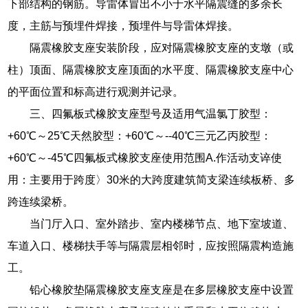
下部结构的钢筋。导雷体冒出不小于水平隔震缝的多余长
度，主筋与预埋件焊接，预埋件与导雷体焊接。
隔震橡胶支座安装阶段，应对隔震橡胶支座的支墩（或
柱）顶面、隔震橡胶支座顶面的水平度、隔震橡胶支座中心
的平面位置和标高进行观测并记录。
三、四氟板式橡胶支座型号及适用气温氯丁胶型：
+60℃～25℃天然胶型：+60℃～--40℃三元乙丙胶型：
+60℃～-45℃四氟板式橡胶支座使用范围A.作活动支谇使
用：主要用于跨度〉30米的大跨度建筑简支梁连续板桥、多
跨连续梁桥。
当门厅入口、室外踏步、室内楼梯节点、地下室坡道、
车道入口、楼梯扶手等与隔震层相邻时，应按照隔震构造施
工。
铅心橡胶垫隔震橡胶支座支座是在多层橡胶支座中设置