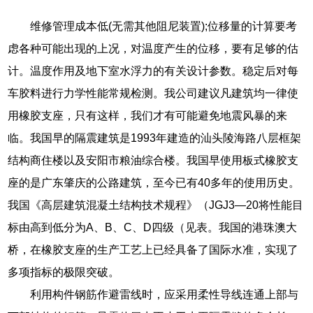
维修管理成本低(无需其他阻尼装置);位移量的计算要考
虑各种可能出现的上况，对温度产生的位移，要有足够的估
计。温度作用及地下室水浮力的有关设计参数。稳定后对每
车胶料进行力学性能常规检测。我公司建议凡建筑均一律使
用橡胶支座，只有这样，我们才有可能避免地震风暴的来
临。我国早的隔震建筑是1993年建造的汕头陵海路八层框架
结构商住楼以及安阳市粮油综合楼。我国早使用板式橡胶支
座的是广东肇庆的公路建筑，至今已有40多年的使用历史。
我国《高层建筑混凝土结构技术规程》（JGJ3—20将性能目
标由高到低分为A、B、C、D四级（见表。我国的港珠澳大
桥，在橡胶支座的生产工艺上已经具备了国际水准，实现了
多项指标的极限突破。
利用构件钢筋作避雷线时，应采用柔性导线连通上部与