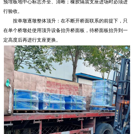
预埋板地中心标志齐全、清晰；橡胶隔震支座进场时必须进
行验收。
按单墩逐墩整体顶升：在不断开桥面联系的前提下，只
在单个桥墩处使用顶升设备抬升桥面板，待桥面板抬升到一
定高度后再进行支座更换。