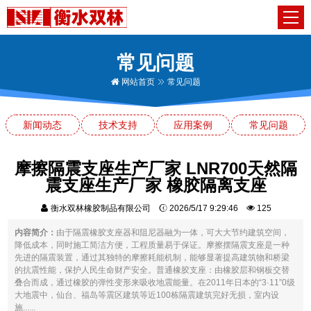
常见问题
网站首页
常见问题
新闻动态
技术支持
应用案例
常见问题
摩擦隔震支座生产厂家 LNR700天然隔
震支座生产厂家 橡胶隔离支座
衡水双林橡胶制品有限公司
2026/5/17 9:29:46
125
内容简介：
由于隔震橡胶支座器和阻尼器融为一体，可大大节约建筑空间，
降低成本，同时施工简洁方便，工程质量易于保证。摩擦摆隔震支座是一种
先进的隔震装置，通过其独特的摩擦耗能机制，能够显著提高建筑物和桥梁
的抗震性能，保护人民生命财产安全。普通橡胶支座：由橡胶层和钢板交替
叠合而成，通过橡胶的弹性变形来吸收地震能量。在2011年日本的“3·11”0级
大地震中，仙台、福岛等震区建筑等近100栋隔震建筑完好无损，室内设
施......